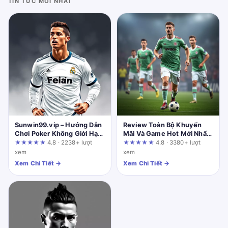
TIN TỨC MỚI NHẤT
Sunwin99.vip – Hướng Dẫn
Review Toàn Bộ Khuyến
Chơi Poker Không Giới Hạn
Mãi Và Game Hot Mới Nhất
Tiền Cược Từ Cơ Bản Đến
Tại go88-win.com.co: Giá
★★★★★
4.8 · 2238+ lượt
★★★★★
4.8 · 3380+ lượt
Nâng Cao
Trị Thực Đáng Bao Nhiêu?
xem
xem
Xem Chi Tiết →
Xem Chi Tiết →