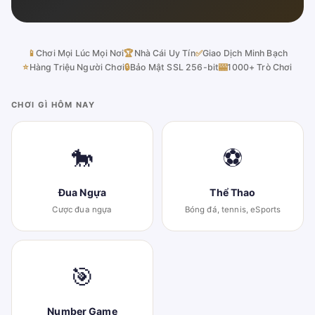
📱
Chơi Mọi Lúc Mọi Nơi
🏆
Nhà Cái Uy Tín
✅
Giao Dịch Minh Bạch
⭐
Hàng Triệu Người Chơi
🔒
Bảo Mật SSL 256-bit
🎰
1000+ Trò Chơi
CHƠI GÌ HÔM NAY
🐎
⚽
Đua Ngựa
Thể Thao
Cược đua ngựa
Bóng đá, tennis, eSports
🎯
Number Game