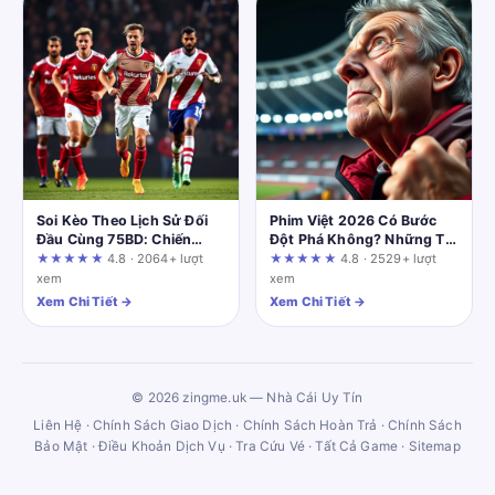
Soi Kèo Theo Lịch Sử Đối
Phim Việt 2026 Có Bước
Đầu Cùng 75BD: Chiến
Đột Phá Không? Những Tín
Thuật Dự Đoán Chính Xác
Hiệu Đáng Chờ Đợi
★★★★★
4.8 · 2064+ lượt
★★★★★
4.8 · 2529+ lượt
xem
xem
Xem Chi Tiết →
Xem Chi Tiết →
© 2026 zingme.uk — Nhà Cái Uy Tín
Liên Hệ
·
Chính Sách Giao Dịch
·
Chính Sách Hoàn Trả
·
Chính Sách
Bảo Mật
·
Điều Khoản Dịch Vụ
·
Tra Cứu Vé
·
Tất Cả Game
·
Sitemap