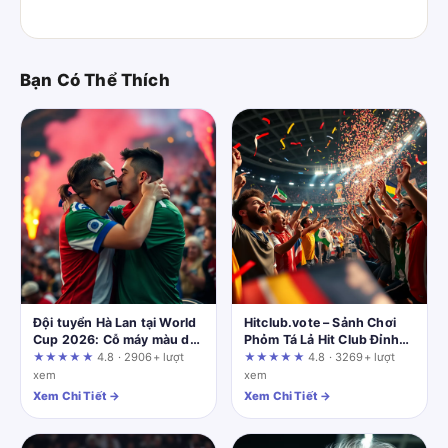
Bạn Có Thể Thích
Đội tuyển Hà Lan tại World
Hitclub.vote – Sảnh Chơi
Cup 2026: Cỗ máy màu da
Phỏm Tá Lả Hit Club Đỉnh
cam đã sẵn sàng bùng nổ?
Cao Nhất
★★★★★
4.8 · 2906+ lượt
★★★★★
4.8 · 3269+ lượt
xem
xem
Xem Chi Tiết →
Xem Chi Tiết →