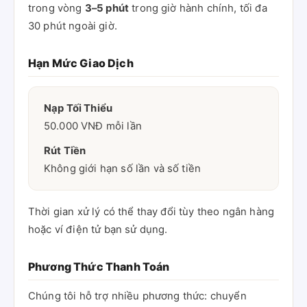
trong vòng
3–5 phút
trong giờ hành chính, tối đa
30 phút ngoài giờ.
Hạn Mức Giao Dịch
Nạp Tối Thiểu
50.000 VNĐ mỗi lần
Rút Tiền
Không giới hạn số lần và số tiền
Thời gian xử lý có thể thay đổi tùy theo ngân hàng
hoặc ví điện tử bạn sử dụng.
Phương Thức Thanh Toán
Chúng tôi hỗ trợ nhiều phương thức: chuyển