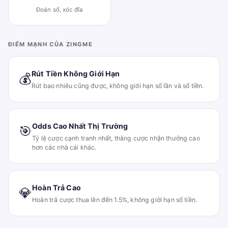
Đoán số, xóc đĩa
ĐIỂM MẠNH CỦA ZINGME
Rút Tiền Không Giới Hạn
💰
Rút bao nhiêu cũng được, không giới hạn số lần và số tiền.
Odds Cao Nhất Thị Trường
🎯
Tỷ lệ cược cạnh tranh nhất, thắng cược nhận thưởng cao
hơn các nhà cái khác.
Hoàn Trả Cao
💎
Hoàn trả cược thua lên đến 1.5%, không giới hạn số tiền.