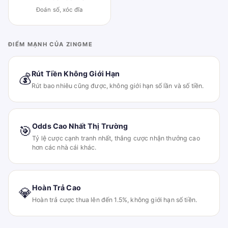
Đoán số, xóc đĩa
ĐIỂM MẠNH CỦA ZINGME
Rút Tiền Không Giới Hạn
💰
Rút bao nhiêu cũng được, không giới hạn số lần và số tiền.
Odds Cao Nhất Thị Trường
🎯
Tỷ lệ cược cạnh tranh nhất, thắng cược nhận thưởng cao
hơn các nhà cái khác.
Hoàn Trả Cao
💎
Hoàn trả cược thua lên đến 1.5%, không giới hạn số tiền.