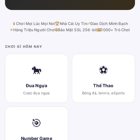
📱
Chơi Mọi Lúc Mọi Nơi
🏆
Nhà Cái Uy Tín
✅
Giao Dịch Minh Bạch
⭐
Hàng Triệu Người Chơi
🔒
Bảo Mật SSL 256-bit
🎰
1000+ Trò Chơi
CHƠI GÌ HÔM NAY
🐎
⚽
Đua Ngựa
Thể Thao
Cược đua ngựa
Bóng đá, tennis, eSports
🎯
Number Game