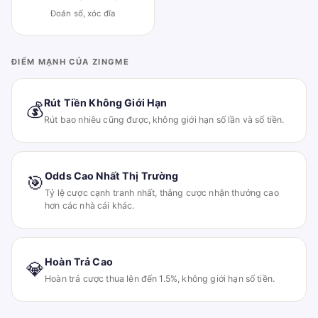
Đoán số, xóc đĩa
ĐIỂM MẠNH CỦA ZINGME
Rút Tiền Không Giới Hạn
💰
Rút bao nhiêu cũng được, không giới hạn số lần và số tiền.
Odds Cao Nhất Thị Trường
🎯
Tỷ lệ cược cạnh tranh nhất, thắng cược nhận thưởng cao
hơn các nhà cái khác.
Hoàn Trả Cao
💎
Hoàn trả cược thua lên đến 1.5%, không giới hạn số tiền.