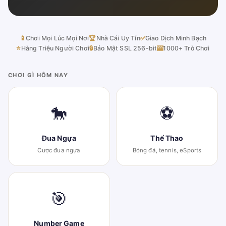
📱
Chơi Mọi Lúc Mọi Nơi
🏆
Nhà Cái Uy Tín
✅
Giao Dịch Minh Bạch
⭐
Hàng Triệu Người Chơi
🔒
Bảo Mật SSL 256-bit
🎰
1000+ Trò Chơi
CHƠI GÌ HÔM NAY
🐎
⚽
Đua Ngựa
Thể Thao
Cược đua ngựa
Bóng đá, tennis, eSports
🎯
Number Game