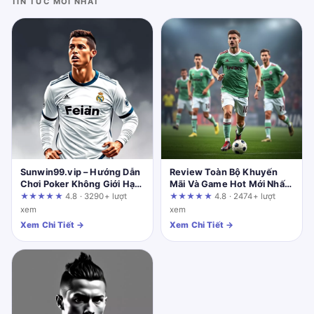
TIN TỨC MỚI NHẤT
Sunwin99.vip – Hướng Dẫn
Review Toàn Bộ Khuyến
Chơi Poker Không Giới Hạn
Mãi Và Game Hot Mới Nhất
Tiền Cược Từ Cơ Bản Đến
Tại go88-win.com.co: Giá
★★★★★
4.8 · 3290+ lượt
★★★★★
4.8 · 2474+ lượt
Nâng Cao
Trị Thực Đáng Bao Nhiêu?
xem
xem
Xem Chi Tiết →
Xem Chi Tiết →