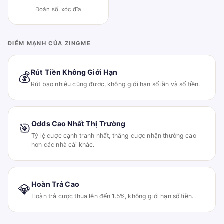
Đoán số, xóc đĩa
ĐIỂM MẠNH CỦA ZINGME
Rút Tiền Không Giới Hạn
💰
Rút bao nhiêu cũng được, không giới hạn số lần và số tiền.
Odds Cao Nhất Thị Trường
🎯
Tỷ lệ cược cạnh tranh nhất, thắng cược nhận thưởng cao
hơn các nhà cái khác.
Hoàn Trả Cao
💎
Hoàn trả cược thua lên đến 1.5%, không giới hạn số tiền.