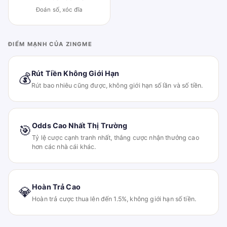
Đoán số, xóc đĩa
ĐIỂM MẠNH CỦA ZINGME
Rút Tiền Không Giới Hạn
💰
Rút bao nhiêu cũng được, không giới hạn số lần và số tiền.
Odds Cao Nhất Thị Trường
🎯
Tỷ lệ cược cạnh tranh nhất, thắng cược nhận thưởng cao
hơn các nhà cái khác.
Hoàn Trả Cao
💎
Hoàn trả cược thua lên đến 1.5%, không giới hạn số tiền.