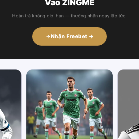
Vào ZINGME
Hoàn trả không giới hạn — thưởng nhận ngay lập tức.
Nhận Freebet →