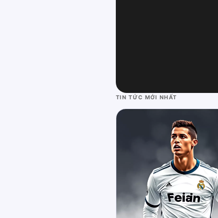
TIN TỨC MỚI NHẤT