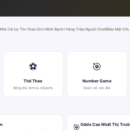
Nhà Cái Uy Tín
✅
Giao Dịch Minh Bạch
⭐
Hàng Triệu Người Chơi
🔒
Bảo Mật SSL
⚽
🎯
Thể Thao
Number Game
Bóng đá, tennis, eSports
Đoán số, xóc đĩa
ạn
Odds Cao Nhất Thị Trư
🎯