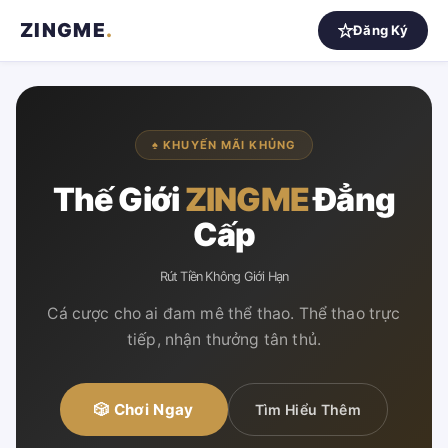
ZINGME
.
Đăng Ký
♠ KHUYẾN MÃI KHỦNG
Thế Giới
ZINGME
Đẳng
Cấp
Rút Tiền Không Giới Hạn
Cá cược cho ai đam mê thể thao. Thể thao trực
tiếp, nhận thưởng tân thủ.
🎲 Chơi Ngay
Tìm Hiểu Thêm