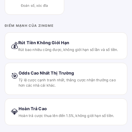
Đoán số, xóc đĩa
ĐIỂM MẠNH CỦA ZINGME
Rút Tiền Không Giới Hạn
💰
Rút bao nhiêu cũng được, không giới hạn số lần và số tiền.
Odds Cao Nhất Thị Trường
🎯
Tỷ lệ cược cạnh tranh nhất, thắng cược nhận thưởng cao
hơn các nhà cái khác.
Hoàn Trả Cao
💎
Hoàn trả cược thua lên đến 1.5%, không giới hạn số tiền.