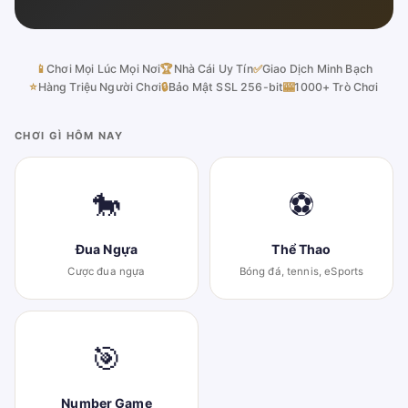
📱
Chơi Mọi Lúc Mọi Nơi
🏆
Nhà Cái Uy Tín
✅
Giao Dịch Minh Bạch
⭐
Hàng Triệu Người Chơi
🔒
Bảo Mật SSL 256-bit
🎰
1000+ Trò Chơi
CHƠI GÌ HÔM NAY
🐎
⚽
Đua Ngựa
Thể Thao
Cược đua ngựa
Bóng đá, tennis, eSports
🎯
Number Game