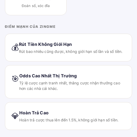
Đoán số, xóc đĩa
ĐIỂM MẠNH CỦA ZINGME
Rút Tiền Không Giới Hạn
💰
Rút bao nhiêu cũng được, không giới hạn số lần và số tiền.
Odds Cao Nhất Thị Trường
🎯
Tỷ lệ cược cạnh tranh nhất, thắng cược nhận thưởng cao
hơn các nhà cái khác.
Hoàn Trả Cao
💎
Hoàn trả cược thua lên đến 1.5%, không giới hạn số tiền.