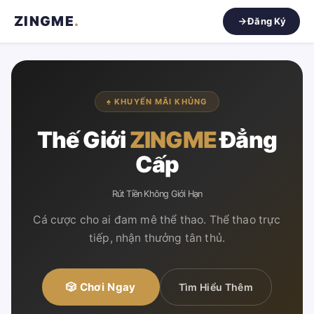
ZINGME
.
Đăng Ký
♠ KHUYẾN MÃI KHỦNG
Thế Giới
ZINGME
Đẳng
Cấp
Rút Tiền Không Giới Hạn
Cá cược cho ai đam mê thể thao. Thể thao trực
tiếp, nhận thưởng tân thủ.
🎲 Chơi Ngay
Tìm Hiểu Thêm