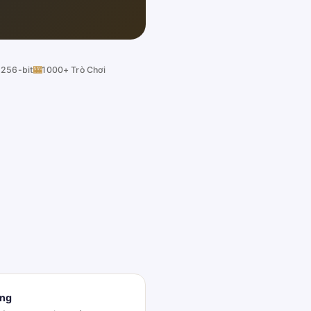
 256-bit
🎰
1000+ Trò Chơi
ờng