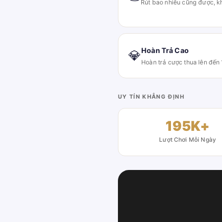
Rút bao nhiêu cũng được, khô
Hoàn Trả Cao
💎
Hoàn trả cược thua lên đến 1
UY TÍN KHẲNG ĐỊNH
195K+
Lượt Chơi Mỗi Ngày