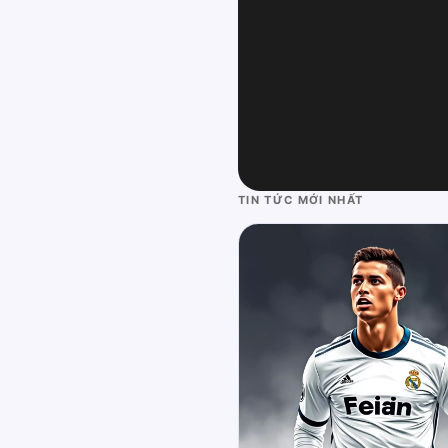
TIN TỨC MỚI NHẤT