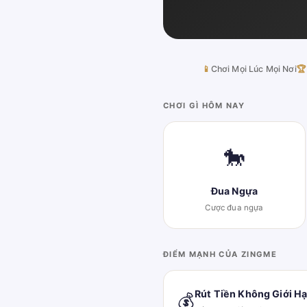
📱
Chơi Mọi Lúc Mọi Nơi
🏆
CHƠI GÌ HÔM NAY
🐎
Đua Ngựa
Cược đua ngựa
ĐIỂM MẠNH CỦA ZINGME
Rút Tiền Không Giới H
💰