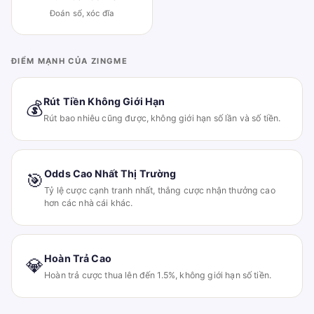
Đoán số, xóc đĩa
ĐIỂM MẠNH CỦA ZINGME
Rút Tiền Không Giới Hạn
💰
Rút bao nhiêu cũng được, không giới hạn số lần và số tiền.
Odds Cao Nhất Thị Trường
🎯
Tỷ lệ cược cạnh tranh nhất, thắng cược nhận thưởng cao
hơn các nhà cái khác.
Hoàn Trả Cao
💎
Hoàn trả cược thua lên đến 1.5%, không giới hạn số tiền.