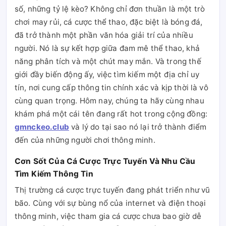
số, những tỷ lệ kèo? Không chỉ đơn thuần là một trò
chơi may rủi, cá cược thể thao, đặc biệt là bóng đá,
đã trở thành một phần văn hóa giải trí của nhiều
người. Nó là sự kết hợp giữa đam mê thể thao, khả
năng phân tích và một chút may mắn. Và trong thế
giới đầy biến động ấy, việc tìm kiếm một địa chỉ uy
tín, nơi cung cấp thông tin chính xác và kịp thời là vô
cùng quan trọng. Hôm nay, chúng ta hãy cùng nhau
khám phá một cái tên đang rất hot trong cộng đồng:
gmnckeo.club
và lý do tại sao nó lại trở thành điểm
đến của những người chơi thông minh.
Cơn Sốt Của Cá Cược Trực Tuyến Và Nhu Cầu
Tìm Kiếm Thông Tin
Thị trường cá cược trực tuyến đang phát triển như vũ
bão. Cùng với sự bùng nổ của internet và điện thoại
thông minh, việc tham gia cá cược chưa bao giờ dễ