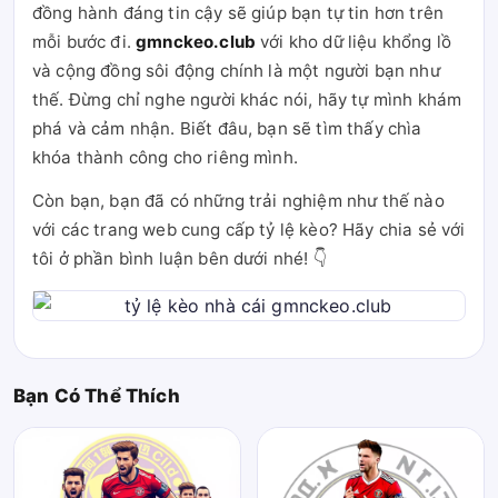
đồng hành đáng tin cậy sẽ giúp bạn tự tin hơn trên
mỗi bước đi.
gmnckeo.club
với kho dữ liệu khổng lồ
và cộng đồng sôi động chính là một người bạn như
thế. Đừng chỉ nghe người khác nói, hãy tự mình khám
phá và cảm nhận. Biết đâu, bạn sẽ tìm thấy chìa
khóa thành công cho riêng mình.
Còn bạn, bạn đã có những trải nghiệm như thế nào
với các trang web cung cấp tỷ lệ kèo? Hãy chia sẻ với
tôi ở phần bình luận bên dưới nhé! 👇
Bạn Có Thể Thích