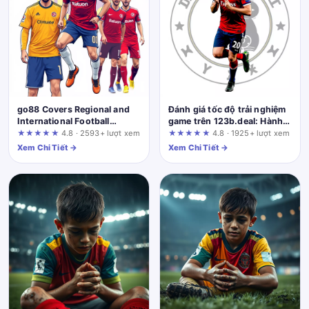
go88 Covers Regional and
Đánh giá tốc độ trải nghiệm
International Football
game trên 123b.deal: Hành
Leagues 24/7: A Risk-
trình từng điểm chạm
★★★★★
4.8 · 2593+ lượt xem
★★★★★
4.8 · 1925+ lượt xem
Focused User Journey
Xem Chi Tiết →
Xem Chi Tiết →
Review