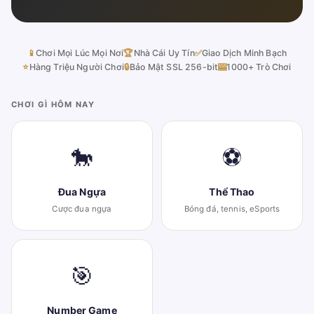
📱
Chơi Mọi Lúc Mọi Nơi
🏆
Nhà Cái Uy Tín
✅
Giao Dịch Minh Bạch
⭐
Hàng Triệu Người Chơi
🔒
Bảo Mật SSL 256-bit
🎰
1000+ Trò Chơi
CHƠI GÌ HÔM NAY
🐎
⚽
Đua Ngựa
Thể Thao
Cược đua ngựa
Bóng đá, tennis, eSports
🎯
Number Game