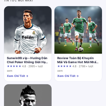
TIN TỨC MỚI NHẤT
Sunwin99.vip – Hướng Dẫn
Review Toàn Bộ Khuyến
Chơi Poker Không Giới Hạn
Mãi Và Game Hot Mới Nhất
Tiền Cược Từ Cơ Bản Đến
Tại go88-win.com.co: Giá
★★★★★
4.8 · 2995+ lượt
★★★★★
4.8 · 2786+ lượt
Nâng Cao
Trị Thực Đáng Bao Nhiêu?
xem
xem
Xem Chi Tiết →
Xem Chi Tiết →