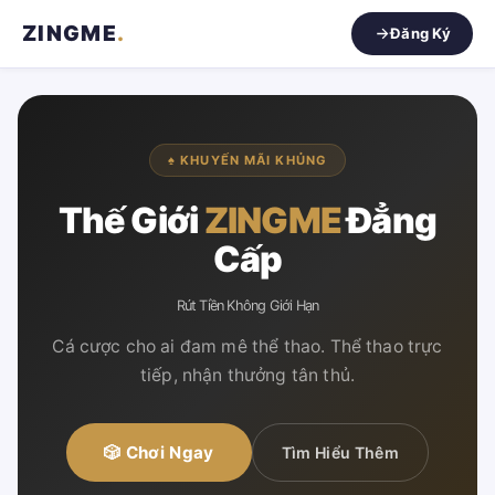
ZINGME
.
Đăng Ký
♠ KHUYẾN MÃI KHỦNG
Thế Giới
ZINGME
Đẳng
Cấp
Rút Tiền Không Giới Hạn
Cá cược cho ai đam mê thể thao. Thể thao trực
tiếp, nhận thưởng tân thủ.
🎲 Chơi Ngay
Tìm Hiểu Thêm