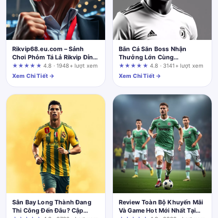
Rikvip68.eu.com – Sảnh
Bắn Cá Săn Boss Nhận
Chơi Phỏm Tá Lả Rikvip Đỉnh
Thưởng Lớn Cùng
Cao Nhất
s666vietnam.com: Vì Sao
★★★★★
4.8 · 1948+ lượt xem
★★★★★
4.8 · 3141+ lượt xem
Phải Kiểm Tra Trước Khi Nạp
Xem Chi Tiết →
Xem Chi Tiết →
Tiền
Sân Bay Long Thành Đang
Review Toàn Bộ Khuyến Mãi
Thi Công Đến Đâu? Cập
Và Game Hot Mới Nhất Tại