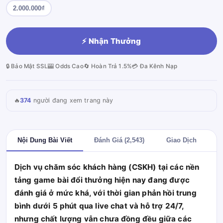
2.000.000₫
⚡ Nhận Thưởng
🔒 Bảo Mật SSL
🎰 Odds Cao
🔄 Hoàn Trả 1.5%
💳 Đa Kênh Nạp
🔥
374
người đang xem trang này
Nội Dung Bài Viết
Đánh Giá (2,543)
Giao Dịch
Dịch vụ chăm sóc khách hàng (CSKH) tại các nền
tảng game bài đổi thưởng hiện nay đang được
đánh giá ở mức khá, với thời gian phản hồi trung
bình dưới 5 phút qua live chat và hỗ trợ 24/7,
nhưng chất lượng vẫn chưa đồng đều giữa các