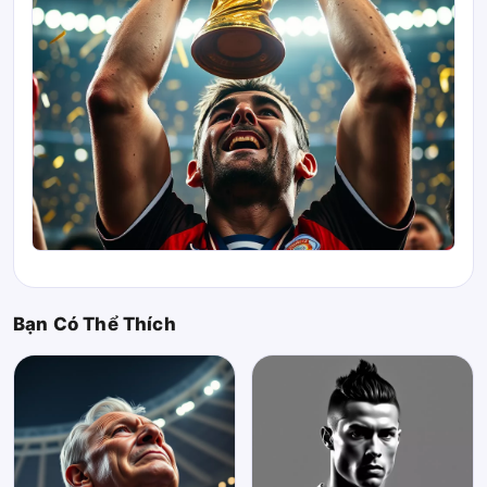
Bạn Có Thể Thích