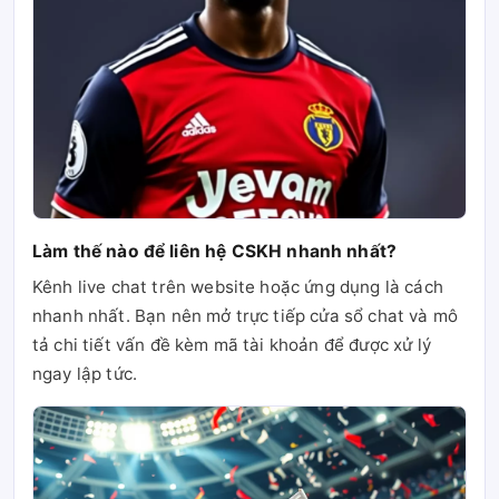
Làm thế nào để liên hệ CSKH nhanh nhất?
Kênh live chat trên website hoặc ứng dụng là cách
nhanh nhất. Bạn nên mở trực tiếp cửa sổ chat và mô
tả chi tiết vấn đề kèm mã tài khoản để được xử lý
ngay lập tức.