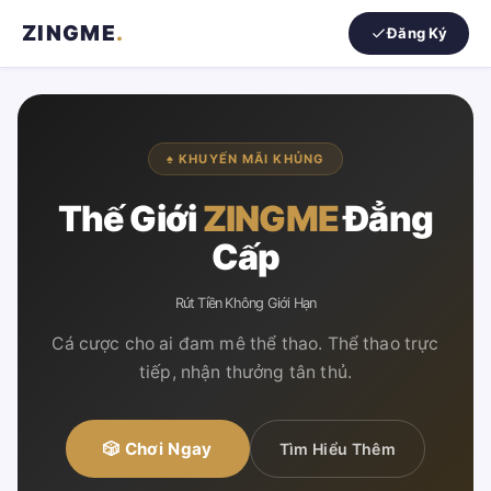
ZINGME
.
Đăng Ký
♠ KHUYẾN MÃI KHỦNG
Thế Giới
ZINGME
Đẳng
Cấp
Rút Tiền Không Giới Hạn
Cá cược cho ai đam mê thể thao. Thể thao trực
tiếp, nhận thưởng tân thủ.
🎲 Chơi Ngay
Tìm Hiểu Thêm