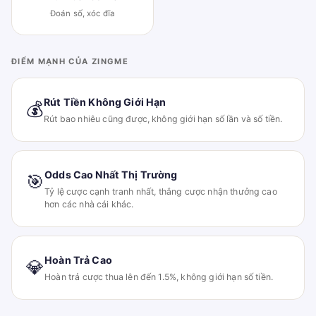
Đoán số, xóc đĩa
ĐIỂM MẠNH CỦA ZINGME
Rút Tiền Không Giới Hạn
💰
Rút bao nhiêu cũng được, không giới hạn số lần và số tiền.
Odds Cao Nhất Thị Trường
🎯
Tỷ lệ cược cạnh tranh nhất, thắng cược nhận thưởng cao
hơn các nhà cái khác.
Hoàn Trả Cao
💎
Hoàn trả cược thua lên đến 1.5%, không giới hạn số tiền.