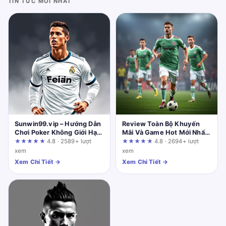
TIN TỨC MỚI NHẤT
Sunwin99.vip – Hướng Dẫn
Review Toàn Bộ Khuyến
Chơi Poker Không Giới Hạn
Mãi Và Game Hot Mới Nhất
Tiền Cược Từ Cơ Bản Đến
Tại go88-win.com.co: Giá
★★★★★
4.8 · 2589+ lượt
★★★★★
4.8 · 2694+ lượt
Nâng Cao
Trị Thực Đáng Bao Nhiêu?
xem
xem
Xem Chi Tiết →
Xem Chi Tiết →