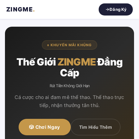
ZINGME
.
Đăng Ký
♠ KHUYẾN MÃI KHỦNG
Thế Giới
ZINGME
Đẳng
Cấp
Rút Tiền Không Giới Hạn
Cá cược cho ai đam mê thể thao. Thể thao trực
tiếp, nhận thưởng tân thủ.
🎲 Chơi Ngay
Tìm Hiểu Thêm