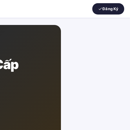
Đăng Ký
Cấp