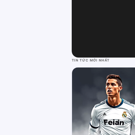
TIN TỨC MỚI NHẤT