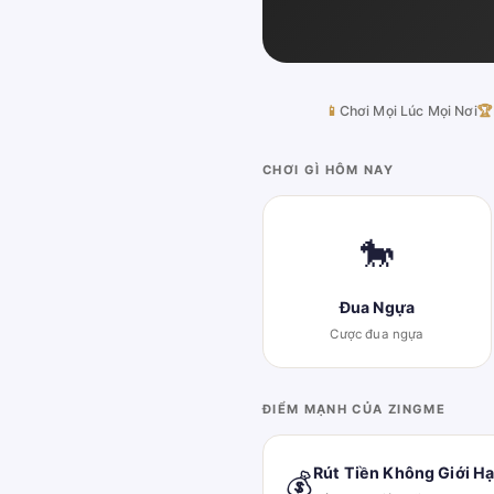
📱
Chơi Mọi Lúc Mọi Nơi
🏆
CHƠI GÌ HÔM NAY
🐎
Đua Ngựa
Cược đua ngựa
ĐIỂM MẠNH CỦA ZINGME
Rút Tiền Không Giới H
💰