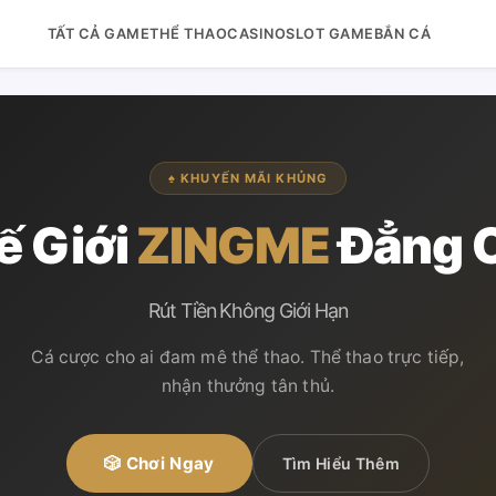
TẤT CẢ GAME
THỂ THAO
CASINO
SLOT GAME
BẮN CÁ
♠ KHUYẾN MÃI KHỦNG
ế Giới
ZINGME
Đẳng 
Rút Tiền Không Giới Hạn
Cá cược cho ai đam mê thể thao. Thể thao trực tiếp,
nhận thưởng tân thủ.
🎲 Chơi Ngay
Tìm Hiểu Thêm