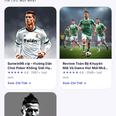
TIN TỨC MỚI NHẤT
Sunwin99.vip – Hướng Dẫn
Review Toàn Bộ Khuyến
Chơi Poker Không Giới Hạn
Mãi Và Game Hot Mới Nhất
Tiền Cược Từ Cơ Bản Đến
Tại go88-win.com.co: Giá
★★★★★
4.8 · 2867+ lượt
★★★★★
4.8 · 2648+ lượt
Nâng Cao
Trị Thực Đáng Bao Nhiêu?
xem
xem
Xem Chi Tiết →
Xem Chi Tiết →