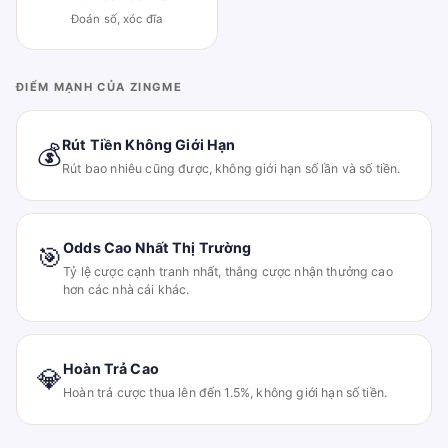
Đoán số, xóc đĩa
ĐIỂM MẠNH CỦA ZINGME
Rút Tiền Không Giới Hạn
💰
Rút bao nhiêu cũng được, không giới hạn số lần và số tiền.
Odds Cao Nhất Thị Trường
🎯
Tỷ lệ cược cạnh tranh nhất, thắng cược nhận thưởng cao
hơn các nhà cái khác.
Hoàn Trả Cao
💎
Hoàn trả cược thua lên đến 1.5%, không giới hạn số tiền.