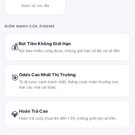
Đoán số, xóc đĩa
ĐIỂM MẠNH CỦA ZINGME
Rút Tiền Không Giới Hạn
💰
Rút bao nhiêu cũng được, không giới hạn số lần và số tiền.
Odds Cao Nhất Thị Trường
🎯
Tỷ lệ cược cạnh tranh nhất, thắng cược nhận thưởng cao
hơn các nhà cái khác.
Hoàn Trả Cao
💎
Hoàn trả cược thua lên đến 1.5%, không giới hạn số tiền.