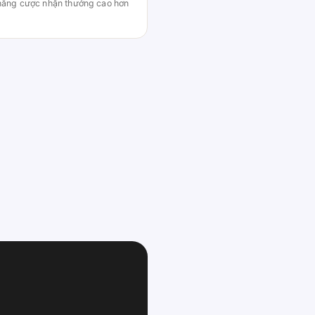
 thắng cược nhận thưởng cao hơn