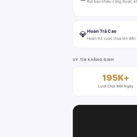
Rút bao nhiêu cũng được, khô
Hoàn Trả Cao
💎
Hoàn trả cược thua lên đến 1
UY TÍN KHẲNG ĐỊNH
195K+
Lượt Chơi Mỗi Ngày