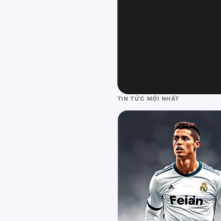
TIN TỨC MỚI NHẤT