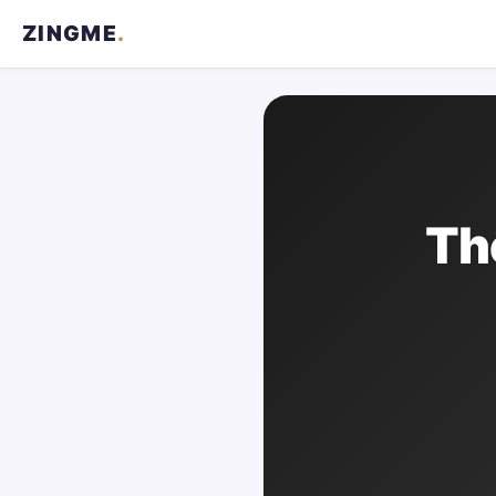
ZINGME
.
Th