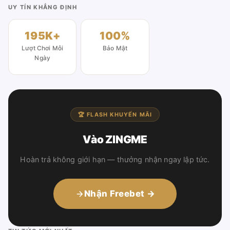
UY TÍN KHẲNG ĐỊNH
195K+
100%
Lượt Chơi Mỗi
Bảo Mật
Ngày
🏆 FLASH KHUYẾN MÃI
Vào ZINGME
Hoàn trả không giới hạn — thưởng nhận ngay lập tức.
Nhận Freebet →