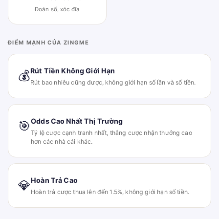
Đoán số, xóc đĩa
ĐIỂM MẠNH CỦA ZINGME
Rút Tiền Không Giới Hạn
💰
Rút bao nhiêu cũng được, không giới hạn số lần và số tiền.
Odds Cao Nhất Thị Trường
🎯
Tỷ lệ cược cạnh tranh nhất, thắng cược nhận thưởng cao
hơn các nhà cái khác.
Hoàn Trả Cao
💎
Hoàn trả cược thua lên đến 1.5%, không giới hạn số tiền.